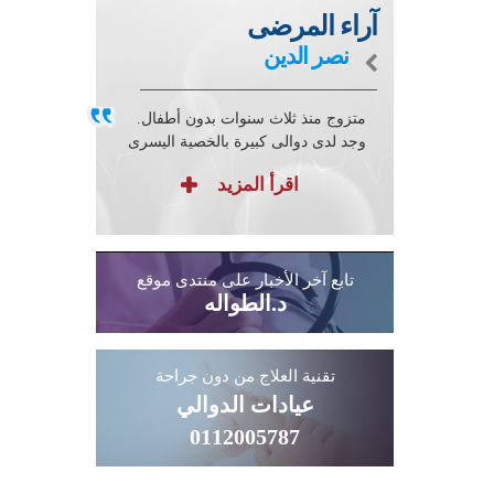
أم الدم
آراء المرضى
نصر الدين
ارتفاع ضغط الوريد البابي
انسداد الجهاز الهضمي
متزوج منذ ثلاث سنوات بدون أطفال.
وجد لدى دوالى كبيرة بالخصية اليسرى
انسداد القناة المرارية
اقرأ المزيد
ضغط الدم
أمراض الكلى والمسالك البولية
Forum
External
تابع آخر الأخبار على منتدى موقع
عيوب قسطرة الغسيل الكلوي
Link
د.الطواله
عدم التحكم بالبراز (سلس البراز)
Clinic
تقنية العلاج من دون جراحة
Contact
عيادات الدوالي
0112005787