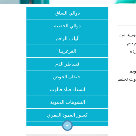
دوالي الساق
دوالي الخصية
وريد من
ألياف الرحم
 يتم
دة
الغرغرينا
قساطر الدم
ويم
احتقان الحوض
دوث تجلط
انسداد قناة فالوب
التشوهات الدموية
كسور العمود الفقري
إظهار/
ضيق شريان الرقبة
إخفاء