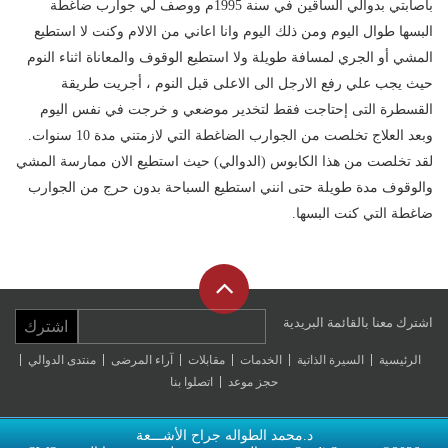
باصابتي بدوالي الساقين في سنة 1995م ووصف لي جوارب ضاغطة
البسها طوال اليوم ومن ذلك اليوم وانا اعاني من الالام وكنت لا استطيع
المشي أو الجري لمسافة طويلة ولا استطيع الوقوف والمعاناة اثناء النوم
حيث يجب علي رفع الارجل الى الاعلى قبل النوم ، أجريت طريقة
القسطرة التى إحتاجت فقط لتخدير موضعي و خرجت في نفس اليوم
وبعد العلاج تخلصت من الجوارب الضاغطة التي لازمتني مدة 10 سنوات.
لقد تخلصت من هذا الكابوس (الدوالي) حيث استطيع الان ممارسة المشي
والوقوف مدة طويلة حتى انني استطيع السباحة بدون حرج من الجوارب
ضاغطة التي كنت البسها.
إلى
الأعلى
اللغة
اشترك معنا بالقائمة البريدية
اشترك
الرئيسية
السيرة الذاتية
الخدمات
مقابلات
آراء المرضى
منتدى الدوالي
حجز موعد
اتصلوا بنا
د.محمد الطواله جراح الأشـــعة