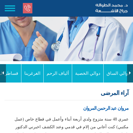
Ski
Toggle
t
gation
mai
conten
دوالي الساق
دوالي الخصية
ألياف الرحم
الغرغرينا
قساطر الد
آراء المرضى
مروان عبد الرحمن المروان
عمري 48 سنة متزوج ولدي أربعة أبناء وأعمل في قطاع خاص (عمل
مكتبي) كنت أعاني من إلام في قدمي وعند الكشف اخبرني الدكتور